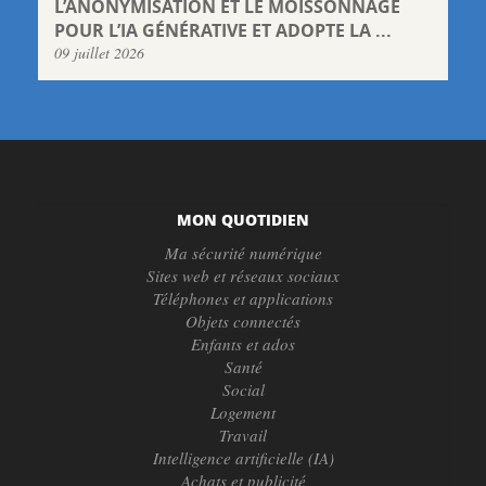
L’ANONYMISATION ET LE MOISSONNAGE
POUR L’IA GÉNÉRATIVE ET ADOPTE LA ...
09 juillet 2026
MON QUOTIDIEN
Ma sécurité numérique
Sites web et réseaux sociaux
Téléphones et applications
Objets connectés
Enfants et ados
Santé
Social
Logement
Travail
Intelligence artificielle (IA)
Achats et publicité