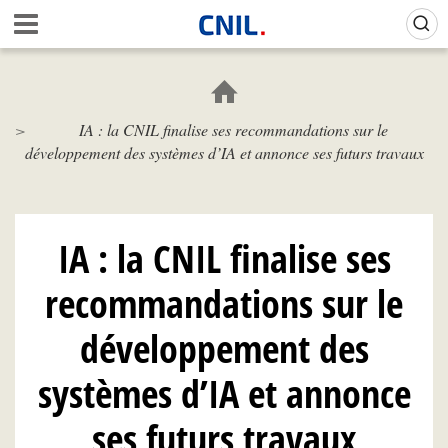
Aller
Gestion de vos préférences sur les cookies (témoins de connexion)
A
au
c
contenu
c
principal
u
e
IA : la CNIL finalise ses recommandations sur le
i
développement des systèmes d’IA et annonce ses futurs travaux
l
-
C
N
I
IA : la CNIL finalise ses
L
recommandations sur le
développement des
systèmes d’IA et annonce
ses futurs travaux