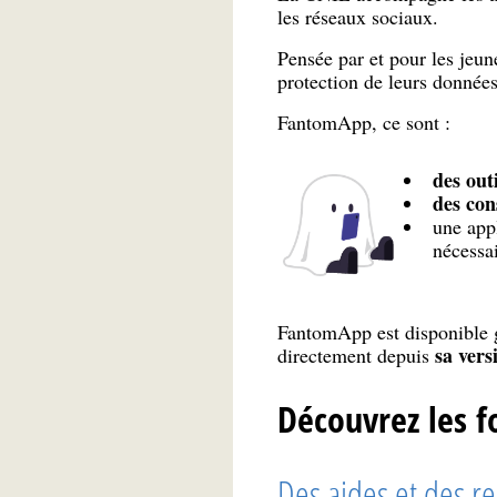
les réseaux sociaux.
Pensée par et pour les jeu
protection de leurs données
FantomApp, ce sont :
des outi
des con
une app
nécessai
FantomApp est disponible 
sa vers
directement depuis
Découvrez les f
Des aides et des r