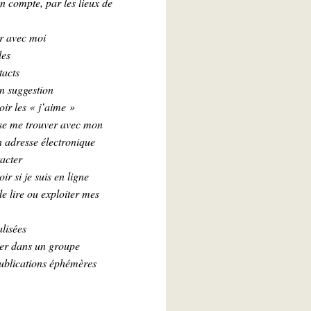
n compte, par les lieux de
ir avec moi
les
tacts
n suggestion
oir les « j’aime »
se me trouver avec mon
 adresse électronique
acter
ir si je suis en ligne
e lire ou exploiter mes
lisées
ter dans un groupe
publications éphémères