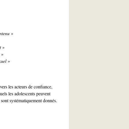
ontenu
»
t
»
»
xuel
»
vers les acteurs de confiance,
xquels les adolescents peuvent
es sont systématiquement donnés.