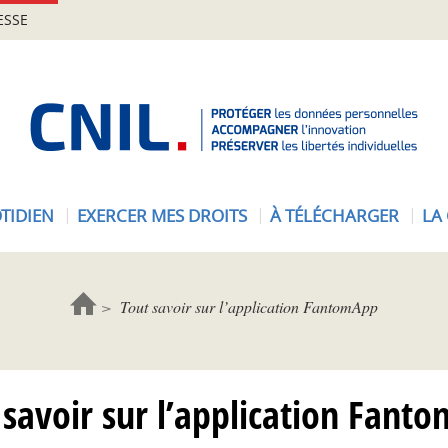
ESSE
A
c
c
u
e
TIDIEN
EXERCER MES DROITS
À TÉLÉCHARGER
LA
i
l
-
C
Tout savoir sur l’application FantomApp
N
I
L
 savoir sur l’application Fant