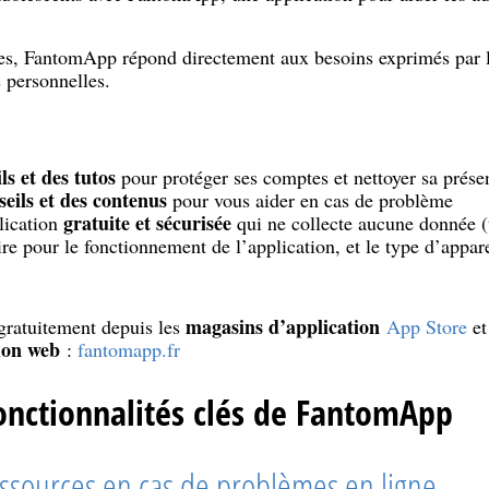
nes, FantomApp répond directement aux besoins exprimés par l
 personnelles.
ls et des tutos
pour protéger ses comptes et nettoyer sa prése
seils et des contenus
pour vous aider en cas de problème
gratuite et sécurisée
lication
qui ne collecte aucune donnée (
re pour le fonctionnement de l’application, et le type d’apparei
magasins d’application
gratuitement depuis les
App Store
e
ion web
:
fantomapp.fr
onctionnalités clés de FantomApp
essources en cas de problèmes en ligne