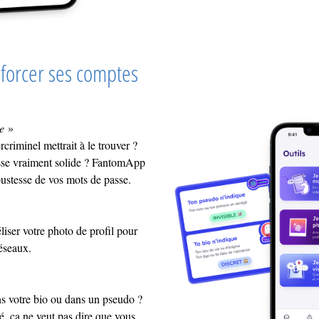
nforcer ses comptes
se
»
riminel mettrait à le trouver ?
sse vraiment solide ? FantomApp
bustesse de vos mots de passe.
liser votre photo de profil pour
éseaux.
s votre bio ou dans un pseudo ?
 ça ne veut pas dire que vous