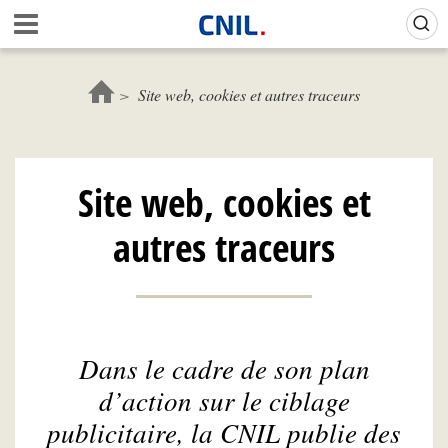
Aller
Gestion de vos préférences sur les cookies (témoins de connexion)
A
au
c
contenu
c
principal
u
Site web, cookies et autres traceurs
e
i
l
-
Site web, cookies et
C
N
autres traceurs
I
L
Dans le cadre de son plan
d’action sur le ciblage
publicitaire, la CNIL publie des