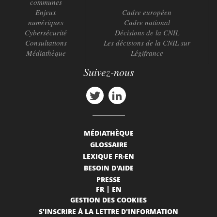
communes
Enjeux
Cadre européen
numériques
Cadre national
Cybersécurité
Décisions de la CNIL
Consultations
Les décisions de la CNIL sur
Médiathèque
Légifrance
Suivez-nous
MÉDIATHÈQUE
GLOSSAIRE
LEXIQUE FR-EN
BESOIN D'AIDE
PRESSE
FR
EN
GESTION DES COOKIES
S'INSCRIRE À LA LETTRE D'INFORMATION