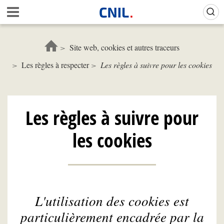
Aller
Gestion de vos préférences sur les cookies (témoins de connexion)
A
au
c
contenu
c
principal
u
Site web, cookies et autres traceurs
e
Les règles à respecter
Les règles à suivre pour les cookies
i
l
-
C
N
Les règles à suivre pour
I
L
les cookies
L'utilisation des cookies est
particulièrement encadrée par la