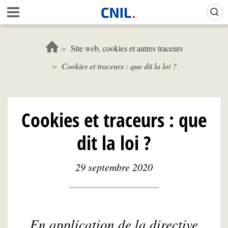
Aller
Gestion de vos préférences sur les cookies (témoins de connexion)
A
au
c
contenu
c
principal
u
Site web, cookies et autres traceurs
e
Cookies et traceurs : que dit la loi ?
i
l
-
C
N
Cookies et traceurs : que
I
L
dit la loi ?
29 septembre 2020
En application de la directive