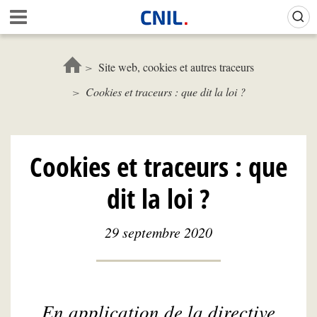
Aller
Gestion de vos préférences sur les cookies (témoins de connexion)
A
au
c
contenu
c
principal
u
Site web, cookies et autres traceurs
e
Cookies et traceurs : que dit la loi ?
i
l
-
C
N
Cookies et traceurs : que
I
L
dit la loi ?
29 septembre 2020
En application de la directive