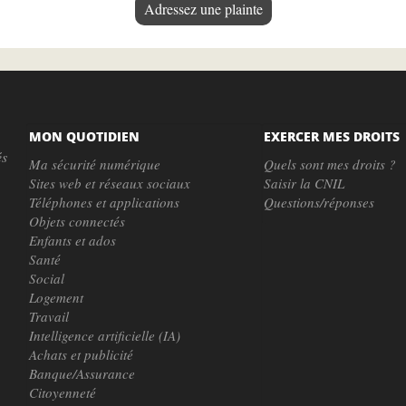
Adressez une plainte
MON QUOTIDIEN
EXERCER MES DROITS
és
Ma sécurité numérique
Quels sont mes droits ?
Sites web et réseaux sociaux
Saisir la CNIL
Téléphones et applications
Questions/réponses
Objets connectés
Enfants et ados
Santé
Social
Logement
Travail
Intelligence artificielle (IA)
Achats et publicité
Banque/Assurance
Citoyenneté