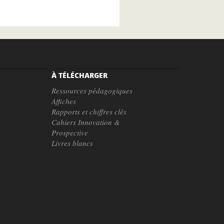
À TÉLÉCHARGER
Ressources pédagogiques
Affiches
Rapports et chiffres clés
Cahiers Innovation &
Prospective
Livres blancs