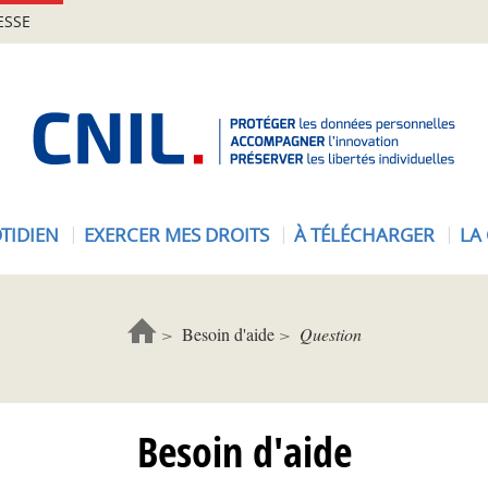
ESSE
A
c
c
u
e
TIDIEN
EXERCER MES DROITS
À TÉLÉCHARGER
LA
i
l
-
C
Besoin d'aide
Question
N
I
L
Besoin d'aide