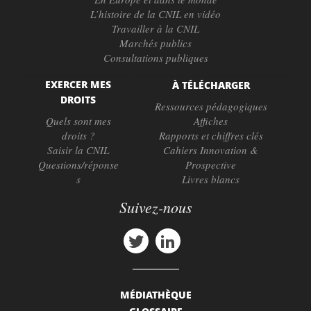
L’histoire de la CNIL en vidéo
Travailler à la CNIL
Marchés publics
Consultations publiques
EXERCER MES
À TÉLÉCHARGER
DROITS
Ressources pédagogiques
Quels sont mes
Affiches
droits ?
Rapports et chiffres clés
Saisir la CNIL
Cahiers Innovation &
Questions/réponse
Prospective
s
Livres blancs
Suivez-nous
MÉDIATHÈQUE
GLOSSAIRE