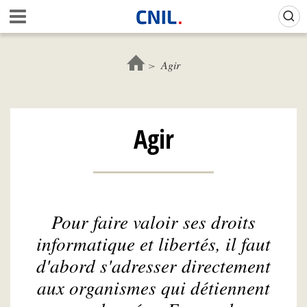
Aller
Gestion de vos préférences sur les cookies (témoins de connexion)
A
au
c
contenu
c
principal
u
Agir
e
i
l
-
Agir
C
N
I
L
Pour faire valoir ses droits
informatique et libertés, il faut
d'abord s'adresser directement
aux organismes qui détiennent