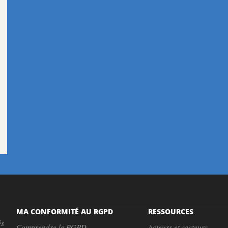
MA CONFORMITÉ AU RGPD
RESSOURCES
és
Comprendre le RGPD
Acteurs et secteurs