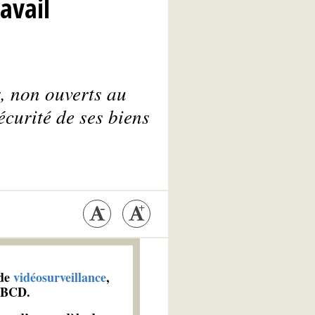
ravail
, non ouverts au
écurité de ses biens
 de
vidéosurveillance
,
 ABCD.