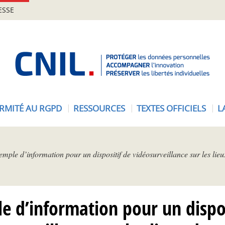
ESSE
A
c
c
u
e
RMITÉ AU RGPD
RESSOURCES
TEXTES OFFICIELS
L
i
l
-
C
mple d’information pour un dispositif de vidéosurveillance sur les lieu
N
I
L
e d’information pour un dispos