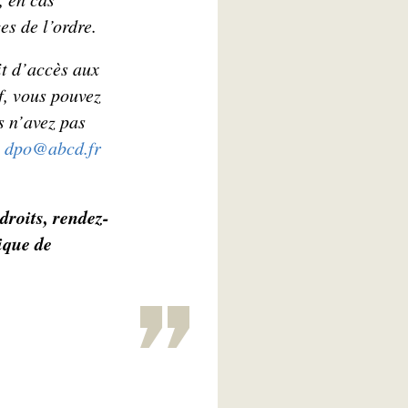
es de l’ordre.
it d’accès aux
f, vous pouvez
s n’avez pas
à
dpo@abcd.fr
droits, rendez-
ique de