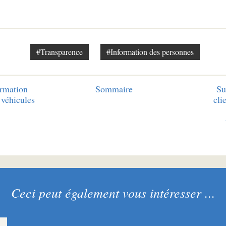
#Transparence
#Information des personnes
rmation
Sommaire
Su
 véhicules
cli
Ceci peut également vous intéresser ...